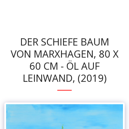
margoe - painting as an elixir of life
DER SCHIEFE BAUM
VON MARXHAGEN, 80 X
60 CM - ÖL AUF
LEINWAND, (2019)